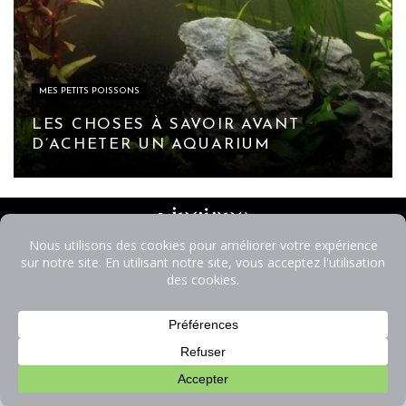
MES PETITS POISSONS
LES CHOSES À SAVOIR AVANT
D’ACHETER UN AQUARIUM
Me contacter .
La petite fabrique .
Mentions légales .
CGV .
© vincianelanglois 2025