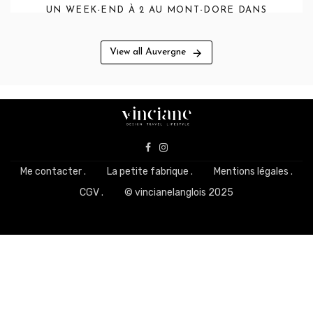
UN WEEK-END À 2 AU MONT-DORE DANS
« LE BOUDOIR MONSIEUR AURÉLIEN »
View all Auvergne
Me contacter .
La petite fabrique .
Mentions légales .
CGV .
© vincianelanglois 2025