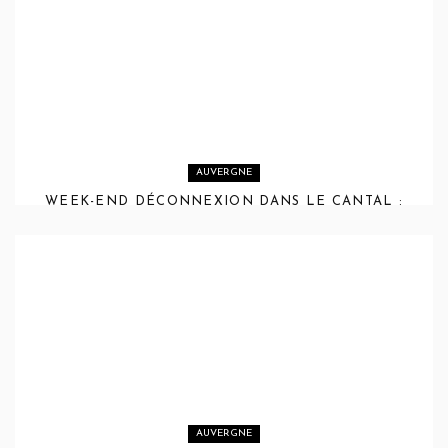
AUVERGNE
WEEK-END DÉCONNEXION DANS LE CANTAL :
SE RESSOURCER À L’ÉCOLODGE DU LAC DU
PÊCHER
AUVERGNE