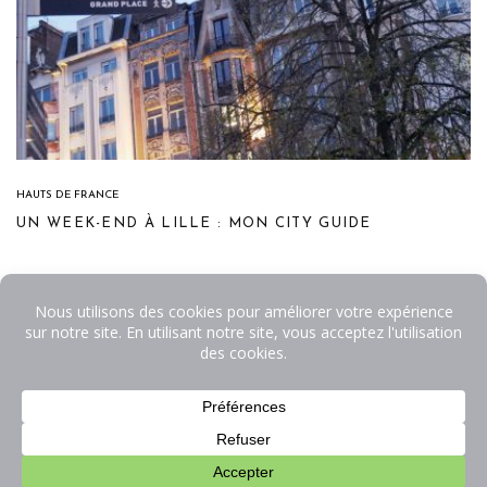
HAUTS DE FRANCE
UN WEEK-END À LILLE : MON CITY GUIDE
Me contacter .
La petite fabrique .
Mentions légales .
CGV .
© vincianelanglois 2025