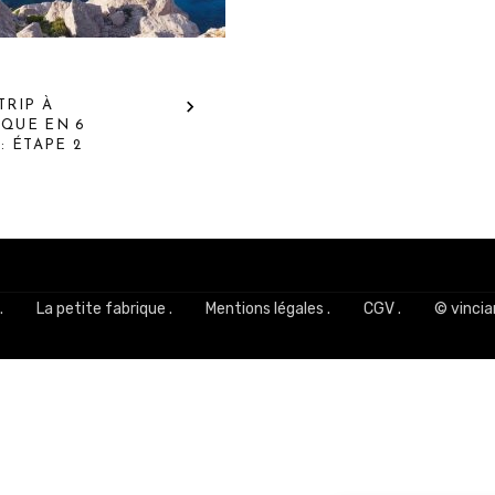
TRIP À
QUE EN 6
: ÉTAPE 2
.
La petite fabrique .
Mentions légales .
CGV .
© vincia