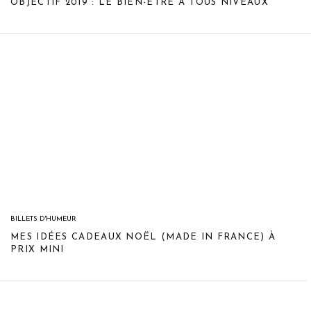
OBJECTIF 2019 : LE BIEN-ÊTRE À TOUS NIVEAUX
BILLETS D'HUMEUR
MES IDÉES CADEAUX NOËL (MADE IN FRANCE) À
PRIX MINI