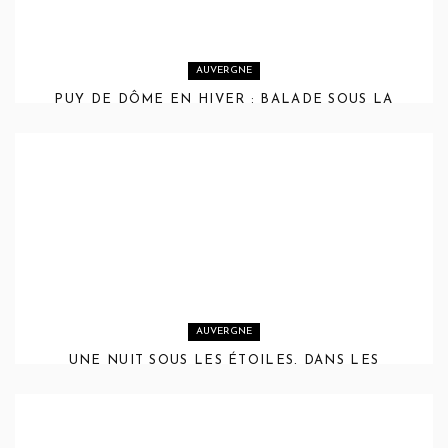
AUVERGNE
PUY DE DÔME EN HIVER : BALADE SOUS LA
NEIGE PRÈS DE CLERMONT-FERRAND
AUVERGNE
UNE NUIT SOUS LES ÉTOILES, DANS LES
COMBRAILLES AU COCON ETOILES & MOI