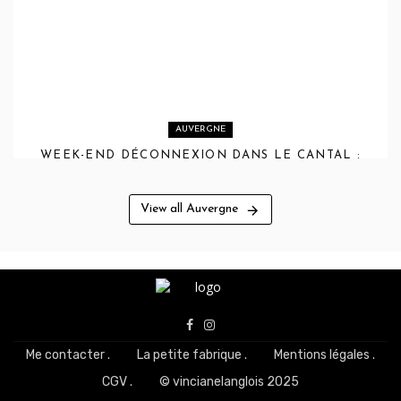
AUVERGNE
WEEK-END DÉCONNEXION DANS LE CANTAL :
SE RESSOURCER À L’ÉCOLODGE DU LAC DU
PÊCHER
View all Auvergne
Me contacter .
La petite fabrique .
Mentions légales .
CGV .
© vincianelanglois 2025