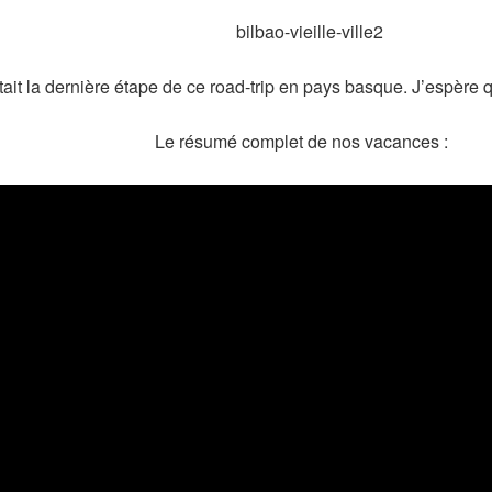
tait la dernière étape de ce road-trip en pays basque. J’espère q
Le résumé complet de nos vacances :