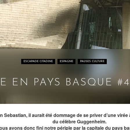
ESCAPADE CITADINE
ESPAGNE
PAUSES CULTURE
E EN PAYS BASQUE #4 
n Sebastian, il aurait été dommage de se priver d’une virée 
du célèbre Guggenheim.
ous avons donc fini notre périple par la capitale du pays b