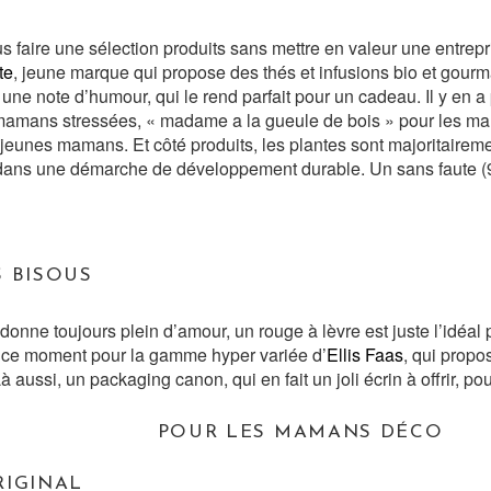
 faire une sélection produits sans mettre en valeur une entrepr
te
, jeune marque qui propose des thés et infusions bio et gourm
c une note d’humour, qui le rend parfait pour un cadeau. Il y e
 mamans stressées, « madame a la gueule de bois » pour les 
jeunes mamans. Et côté produits, les plantes sont majoritaireme
dans une démarche de développement durable. Un sans faute (9,
 BISOUS
nne toujours plein d’amour, un rouge à lèvre est juste l’idéal 
 ce moment pour la gamme hyper variée d’
Ellis Faas
, qui propo
à aussi, un packaging canon, qui en fait un joli écrin à offrir, po
POUR LES MAMANS DÉCO
RIGINAL