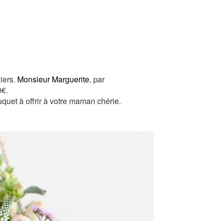
iers.
Monsieur Marguerite
, par
0€.
uet à offrir à votre maman chérie.