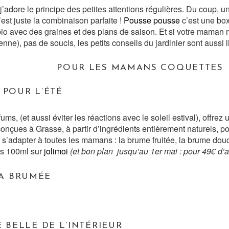
j’adore le principe des petites attentions régulières. Du coup, un 
’est juste la combinaison parfaite !
Pousse pousse
c’est une box
io avec des graines et des plans de saison. Et si votre maman n
nne), pas de soucis, les petits conseils du jardinier sont aussi l
POUR LES MAMANS COQUETTES
 POUR L’ÉTÉ
ms, (et aussi éviter les réactions avec le soleil estival), offr
nçues à Grasse, à partir d’ingrédients entièrement naturels, pou
 s’adapter à toutes les mamans : la brume fruitée, la brume douc
es 100ml sur
jolimoi
(et bon plan jusqu’au 1er mai : pour 49€ d’ac
 BELLE DE L’INTÉRIEUR