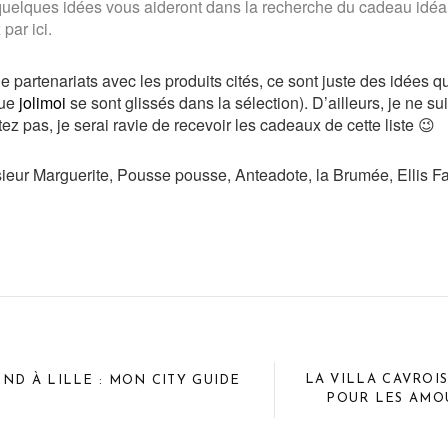
uelques idées vous aideront dans la recherche du cadeau idéal
par ici.
de partenariats avec les produits cités, ce sont juste des idées 
que
jolimoi
se sont glissés dans la sélection). D’ailleurs, je ne 
itez pas, je serai ravie de recevoir les cadeaux de cette liste 😉
sieur Marguerite, Pousse pousse, Anteadote, la Brumée, Ellis F
LA VILLA CAVROI
ND À LILLE : MON CITY GUIDE
POUR LES AMO