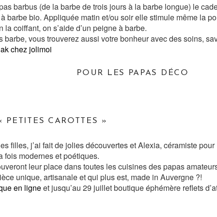
pas barbus (de la barbe de trois jours à la barbe longue) le cade
e à barbe bio.
Appliquée matin et/ou soir elle stimule même la pou
n la coiffant, on s’aide d’un peigne à barbe.
s barbe, vous trouverez aussi votre bonheur avec des soins, sa
ak chez jolimoi
POUR LES PAPAS DÉCO
 PETITES CAROTTES »
s filles, j’ai fait de jolies découvertes et Alexia, céramiste pour «
a fois modernes et poétiques.
ouveront leur place dans toutes les cuisines des papas amateur
ièce unique, artisanale et qui plus est, made in Auvergne ?!
que en ligne
et jusqu’au 29 juillet boutique éphémère reflets d’a