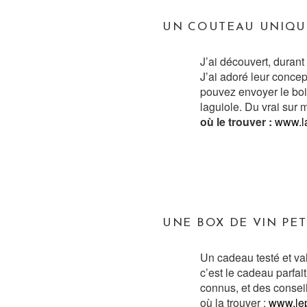
UN COUTEAU UNIQU
J’ai découvert, duran
J’ai adoré leur conce
pouvez envoyer le bois
laguiole. Du vrai sur 
où le trouver :
www.la
UNE BOX DE VIN PE
Un cadeau testé et va
c’est le cadeau parfai
connus, et des consei
où la trouver :
www.lep